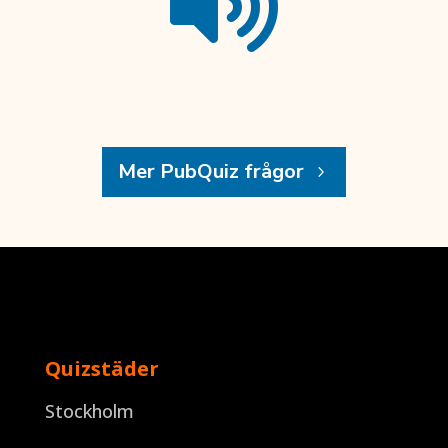

Mer PubQuiz frågor
Quizstäder
Stockholm