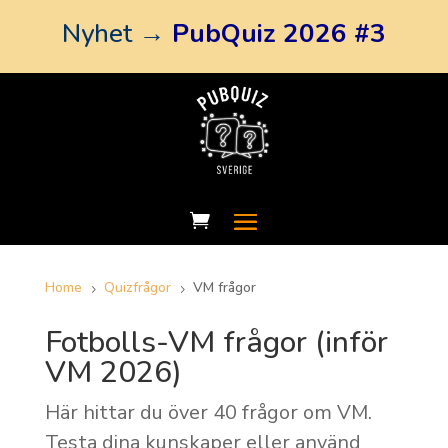
Nyhet →
PubQuiz 2026 #3
Home
Quizfrågor
VM frågor
5
5
Fotbolls-VM frågor (inför
VM 2026)
Här hittar du över 40 frågor om VM.
Testa dina kunskaper eller använd